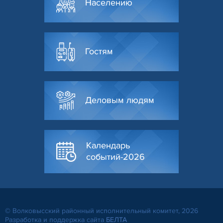
Населению
Гостям
Деловым людям
Календарь
событий-2026
© Волковысский районный исполнительный комитет, 2026
Разработка и поддержка сайта
БЕЛТА